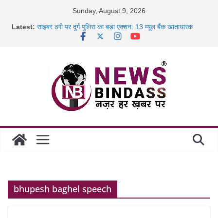
Skip
Sunday, August 9, 2026
to
Latest:
साइबर ठगी पर दुर्ग पुलिस का बड़ा एक्शन: 13 म्यूल बैंक खाताधारक
content
गिरफ्तार
छत्तीसगढ़ में शिक्षकों के तबादले की प्रक्रिया पूरी, करीब 700 शिक्षकों को
मिली
रायपुर में कल्याण ज्वेलर्स में डकैती की साजिश नाकाम, दिल्ली-बिहार
छत्तीसगढ़ में 1460 गोधाम होंगे स्थापित, हर विकासखंड के 10 उत्कृष्ट
गोठानों
bhupesh baghel speech