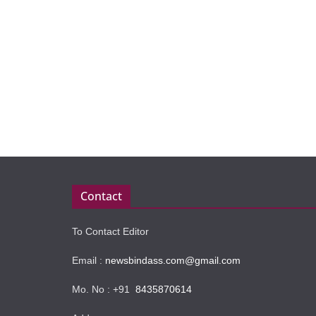
Contact
To Contact Editor
Email :
newsbindass.com@gmail.com
Mo. No : +91
8435870614