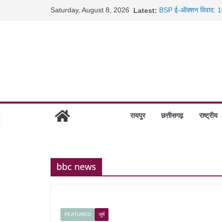
Skip
Saturday, August 8, 2026
Latest:
BSP ई-ऑक्शन विवाद: 10
to
रायपुर में कल्याण ज्वेलर्
content
छत्तीसगढ़ में 1460 गोधाम 
साइबर ठगी पर दुर्ग पुलिस
रायपुर
छत्तीसगढ़
राष्ट्रीय
bbc news
FEATURED
जुर्म