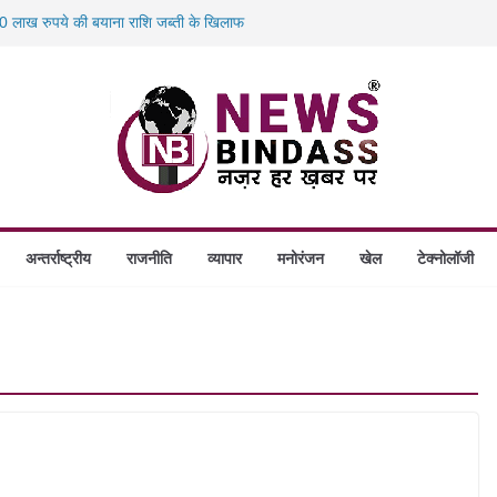
 लाख रुपये की बयाना राशि जब्ती के खिलाफ
स में डकैती की साजिश नाकाम, दिल्ली-बिहार
होंगे स्थापित, हर विकासखंड के 10 उत्कृष्ट गोठानों
 का बड़ा एक्शन: 13 म्यूल बैंक खाताधारक गिरफ्तार
अन्तर्राष्ट्रीय
राजनीति
व्यापार
मनोरंजन
खेल
टेक्नोलॉजी