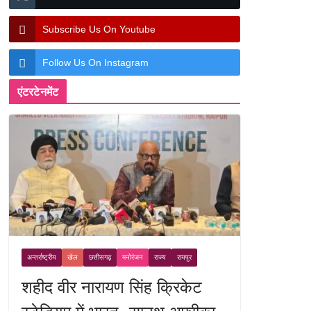
Subscribe Us On Youtube
Follow Us On Instagram
एंटरटेनमेंट
अन्तर्राष्ट्रीय
खेल
छत्तीसगढ़
मनोरंजन
राज्य
रायपुर
शहीद वीर नारायण सिंह क्रिकेट