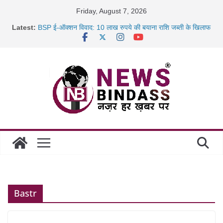
Skip
Friday, August 7, 2026
to
Latest:
BSP ई-ऑक्शन विवाद: 10 लाख रुपये की बयाना राशि जब्ती के खिलाफ
content
रायपुर में कल्याण ज्वेलर्स में डकैती की साजिश नाकाम, दिल्ली-बिहार
छत्तीसगढ़ में 1460 गोधाम होंगे स्थापित, हर विकासखंड के 10 उत्कृष्ट
गोठानों
साइबर ठगी पर दुर्ग पुलिस का बड़ा एक्शन: 13 म्यूल बैंक खाताधारक
गिरफ्तार
Bastr