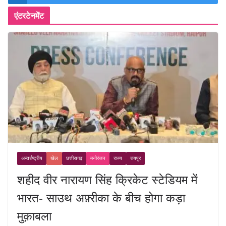
एंटरटेनमेंट
अन्तर्राष्ट्रीय
खेल
छत्तीसगढ़
मनोरंजन
राज्य
रायपुर
शहीद वीर नारायण सिंह क्रिकेट स्टेडियम में
भारत- साउथ अफ़्रीका के बीच होगा कड़ा
मुक़ाबला