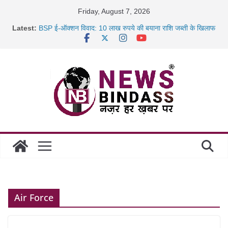
Skip
Friday, August 7, 2026
to
Latest:
BSP ई-ऑक्शन विवाद: 10 लाख रुपये की बयाना राशि जब्ती के खिलाफ
content
रायपुर में कल्याण ज्वेलर्स में डकैती की साजिश नाकाम, दिल्ली-बिहार
छत्तीसगढ़ में 1460 गोधाम होंगे स्थापित, हर विकासखंड के 10 उत्कृष्ट
गोठानों
साइबर ठगी पर दुर्ग पुलिस का बड़ा एक्शन: 13 म्यूल बैंक खाताधारक
गिरफ्तार
Air Force