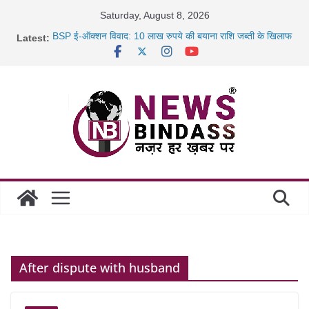
Skip
Saturday, August 8, 2026
to
BSP ई-ऑक्शन विवाद: 10 लाख रुपये की बयाना राशि जब्ती के खिलाफ
Latest:
content
रायपुर में कल्याण ज्वेलर्स में डकैती की साजिश नाकाम, दिल्ली-बिहार
छत्तीसगढ़ में 1460 गोधाम होंगे स्थापित, हर विकासखंड के 10 उत्कृष्ट
गोठानों
साइबर ठगी पर दुर्ग पुलिस का बड़ा एक्शन: 13 म्यूल बैंक खाताधारक
गिरफ्तार
After dispute with husband