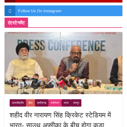
Follow Us On Instagram
एंटरटेनमेंट
अन्तर्राष्ट्रीय
खेल
छत्तीसगढ़
मनोरंजन
राज्य
रायपुर
शहीद वीर नारायण सिंह क्रिकेट स्टेडियम में
भारत- साउथ अफ़्रीका के बीच होगा कड़ा