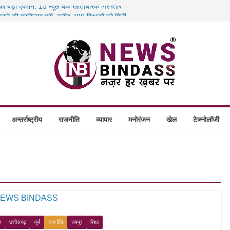
 का बड़ा एक्शन: 13 म्यूल बैंक खाताधारक गिरफ्तार
तबादले की प्रक्रिया पूरी, करीब 700 शिक्षकों को मिली
स में डकैती की साजिश नाकाम, दिल्ली-बिहार
होंगे स्थापित, हर विकासखंड के 10 उत्कृष्ट गोठानों
अन्तर्राष्ट्रीय
राजनीति
व्यापार
मनोरंजन
खेल
टेक्नोलॉजी
D
छत्तीसगढ़
जुर्म
राजनीति
रायपुर
शिक्षा