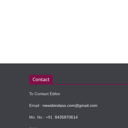
Contact
To Contact Editor
Email :
newsbindass.com@gmail.com
Mo. No : +91
8435870614