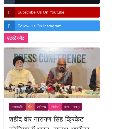
Subscribe Us On Youtube
Follow Us On Instagram
एंटरटेनमेंट
अन्तर्राष्ट्रीय
खेल
छत्तीसगढ़
मनोरंजन
राज्य
रायपुर
शहीद वीर नारायण सिंह क्रिकेट