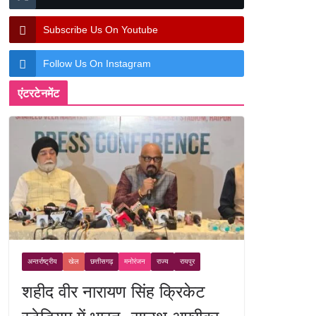
Subscribe Us On Youtube
Follow Us On Instagram
एंटरटेनमेंट
अन्तर्राष्ट्रीय
खेल
छत्तीसगढ़
मनोरंजन
राज्य
रायपुर
शहीद वीर नारायण सिंह क्रिकेट