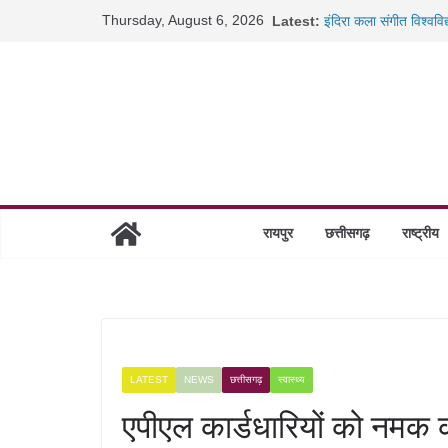
Skip
Thursday, August 6, 2026
Latest:
इंदिरा कला संगीत विश्वव
to
रायपुर में कल्याण ज्वेलर्
छत्तीसगढ़ में 1460 गोधाम
content
साइबर ठगी पर दुर्ग पुलिस
BSP ई-ऑक्शन विवाद: 10
रायपुर
छत्तीसगढ़
राष्ट्रीय
LATEST
NEWS
छत्तीसगढ़
स्वास्थ्य
एपीएल कार्डधारियों को नमक