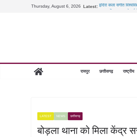
Skip
Thursday, August 6, 2026
Latest:
इंदिरा कला संगीत विश्वव
to
रायपुर में कल्याण ज्वेलर्
छत्तीसगढ़ में 1460 गोधाम
content
साइबर ठगी पर दुर्ग पुलिस
BSP ई-ऑक्शन विवाद: 10
रायपुर
छत्तीसगढ़
राष्ट्रीय
LATEST
NEWS
छत्तीसगढ़
बोड़ला थाना को मिला केंद्र 