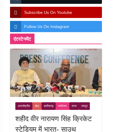
Subscribe Us On Youtube
Follow Us On Instagram
एंटरटेनमेंट
अन्तर्राष्ट्रीय
खेल
छत्तीसगढ़
मनोरंजन
राज्य
रायपुर
शहीद वीर नारायण सिंह क्रिकेट
स्टेडियम में भारत- साउथ