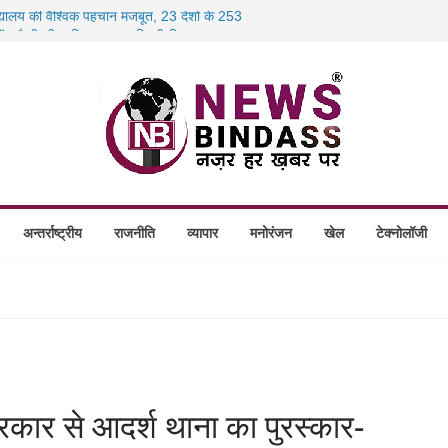
िद्यालय की वैश्विक पहचान मजबूत, 23 देशों के 253
स में डकैती की साजिश नाकाम, दिल्ली-बिहार
 होंगे स्थापित, हर विकासखंड के 10 उत्कृष्ट गोठानों
 का बड़ा एक्शन: 13 म्यूल बैंक खाताधारक गिरफ्तार
 लाख रुपये की बयाना राशि जब्ती के खिलाफ
अन्तर्राष्ट्रीय
राजनीति
व्यापार
मनोरंजन
खेल
टेक्नोलॉजी
सरकार से आदर्श थाना का पुरस्कार-