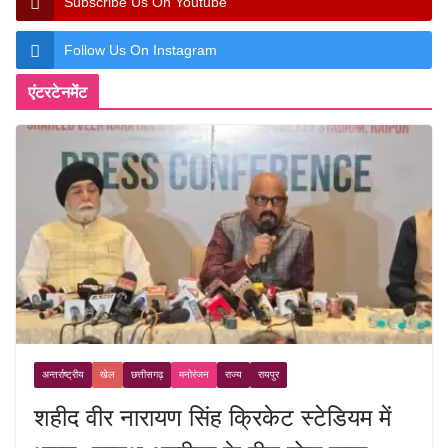
Subscribe Us On Youtube
Follow Us On Instagram
एंटरटेनमेंट
अन्तर्राष्ट्रीय
खेल
छत्तीसगढ़
मनोरंजन
राज्य
रायपुर
शहीद वीर नारायण सिंह क्रिकेट स्टेडियम में