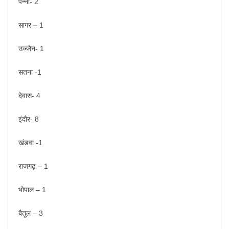
पन्ना- 2
सागर – 1
उज्जैन- 1
सतना -1
देवास- 4
इंदौर- 8
खंडवा -1
राजगढ़ – 1
भोपाल – 1
बैतूल – 3