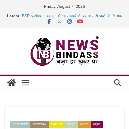
Skip
Friday, August 7, 2026
to
Latest:
BSP ई-ऑक्शन विवाद: 10 लाख रुपये की बयाना राशि जब्ती के खिलाफ
content
रायपुर में कल्याण ज्वेलर्स में डकैती की साजिश नाकाम, दिल्ली-बिहार
छत्तीसगढ़ में 1460 गोधाम होंगे स्थापित, हर विकासखंड के 10 उत्कृष्ट
गोठानों
साइबर ठगी पर दुर्ग पुलिस का बड़ा एक्शन: 13 म्यूल बैंक खाताधारक
गिरफ्तार
FEATURED
GENERAL
LATEST
NEWS
राजनीति
राष्ट्रीय