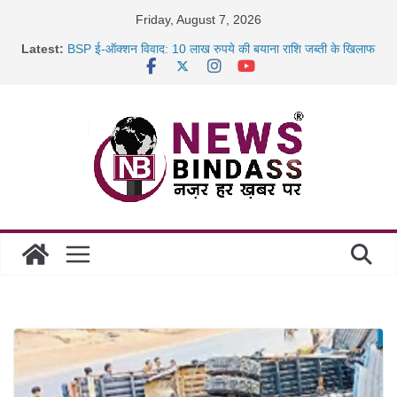
Skip
Friday, August 7, 2026
to
Latest:
BSP ई-ऑक्शन विवाद: 10 लाख रुपये की बयाना राशि जब्ती के खिलाफ
content
रायपुर में कल्याण ज्वेलर्स में डकैती की साजिश नाकाम, दिल्ली-बिहार
छत्तीसगढ़ में 1460 गोधाम होंगे स्थापित, हर विकासखंड के 10 उत्कृष्ट
गोठानों
साइबर ठगी पर दुर्ग पुलिस का बड़ा एक्शन: 13 म्यूल बैंक खाताधारक
गिरफ्तार