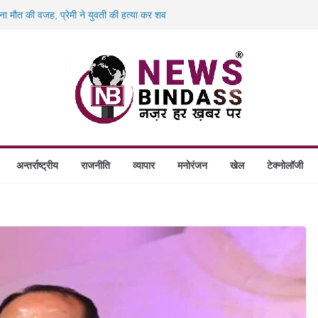
 बना मौत की वजह, प्रेमी ने युवती की हत्या कर शव
00 करोड़ के ‘छत्तीसगढ़ AI मिशन’ को मंजूरी,
 बंदियों को पढ़ाई अंग्रेजी, दिए रोजगार और नई
िलो पनीर की खेप जब्त, अमरकंटक एक्सप्रेस से
लेगा आश्रय, प्रदेश में बनेंगे 1460 गौधाम
अन्तर्राष्ट्रीय
राजनीति
व्यापार
मनोरंजन
खेल
टेक्नोलॉजी