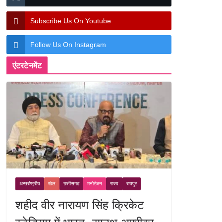
Subscribe Us On Youtube
Follow Us On Instagram
एंटरटेनमेंट
अन्तर्राष्ट्रीय
खेल
छत्तीसगढ़
मनोरंजन
राज्य
रायपुर
शहीद वीर नारायण सिंह क्रिकेट