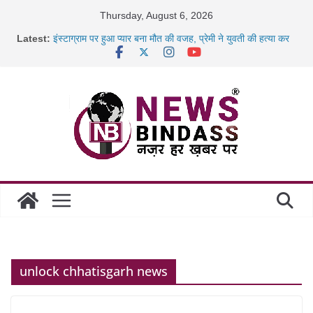
Skip
Thursday, August 6, 2026
to
Latest:
इंस्टाग्राम पर हुआ प्यार बना मौत की वजह, प्रेमी ने युवती की हत्या कर
content
शव
कैबिनेट के बड़े फैसले: 500 करोड़ के ‘छत्तीसगढ़ AI मिशन’ को मंजूरी,
जब डीजी जेल बने शिक्षक: बंदियों को पढ़ाई अंग्रेजी, दिए रोजगार और
नई
रायपुर स्टेशन पर 500 किलो पनीर की खेप जब्त, अमरकंटक एक्सप्रेस
से
निराश्रित मवेशियों को मिलेगा आश्रय, प्रदेश में बनेंगे 1460 गौधाम
unlock chhatisgarh news