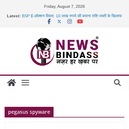
Skip
Friday, August 7, 2026
to
Latest:
BSP ई-ऑक्शन विवाद: 10 लाख रुपये की बयाना राशि जब्ती के खिलाफ
content
रायपुर में कल्याण ज्वेलर्स में डकैती की साजिश नाकाम, दिल्ली-बिहार
छत्तीसगढ़ में 1460 गोधाम होंगे स्थापित, हर विकासखंड के 10 उत्कृष्ट
गोठानों
साइबर ठगी पर दुर्ग पुलिस का बड़ा एक्शन: 13 म्यूल बैंक खाताधारक
गिरफ्तार
pegasus spyware