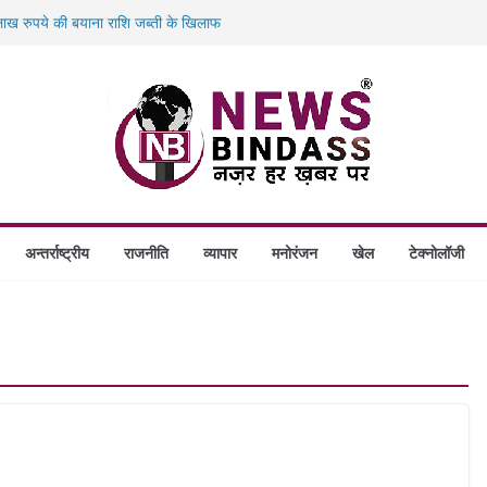
ख रुपये की बयाना राशि जब्ती के खिलाफ
ं डकैती की साजिश नाकाम, दिल्ली-बिहार
गे स्थापित, हर विकासखंड के 10 उत्कृष्ट गोठानों
बड़ा एक्शन: 13 म्यूल बैंक खाताधारक गिरफ्तार
अन्तर्राष्ट्रीय
राजनीति
व्यापार
मनोरंजन
खेल
टेक्नोलॉजी