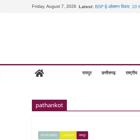
Skip
Friday, August 7, 2026
Latest:
BSP ई-ऑक्शन विवाद: 10 ला
to
रायपुर में कल्याण ज्वेलर्स मे
content
छत्तीसगढ़ में 1460 गोधाम हों
साइबर ठगी पर दुर्ग पुलिस का 
रायपुर
छत्तीसगढ़
राष्ट्रीय
pathankot
FEATURED
LATEST
रायपुर