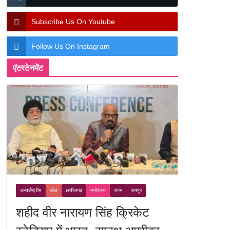
Subscribe Us On Youtube
Follow Us On Instagram
एंटरटेनमेंट
अन्तर्राष्ट्रीय
खेल
छत्तीसगढ़
मनोरंजन
राज्य
रायपुर
शहीद वीर नारायण सिंह क्रिकेट