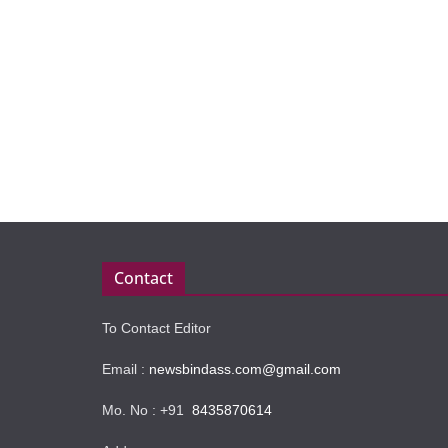
Contact
To Contact Editor
Email :
newsbindass.com@gmail.com
Mo. No : +91
8435870614