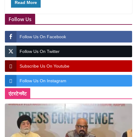
Read More
Follow Us
Follow Us On Facebook
Follow Us On Twitter
Subscribe Us On Youtube
Follow Us On Instagram
एंटरटेनमेंट