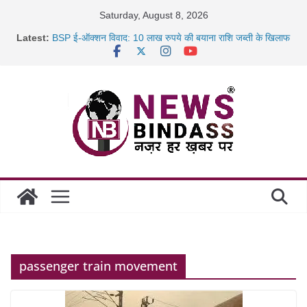
Skip
Saturday, August 8, 2026
to
Latest:
BSP ई-ऑक्शन विवाद: 10 लाख रुपये की बयाना राशि जब्ती के खिलाफ
content
रायपुर में कल्याण ज्वेलर्स में डकैती की साजिश नाकाम, दिल्ली-बिहार
छत्तीसगढ़ में 1460 गोधाम होंगे स्थापित, हर विकासखंड के 10 उत्कृष्ट
गोठानों
साइबर ठगी पर दुर्ग पुलिस का बड़ा एक्शन: 13 म्यूल बैंक खाताधारक
गिरफ्तार
passenger train movement