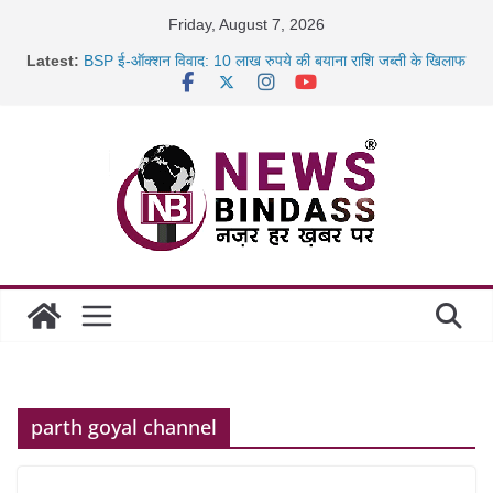
Skip
Friday, August 7, 2026
to
Latest:
BSP ई-ऑक्शन विवाद: 10 लाख रुपये की बयाना राशि जब्ती के खिलाफ
content
रायपुर में कल्याण ज्वेलर्स में डकैती की साजिश नाकाम, दिल्ली-बिहार
छत्तीसगढ़ में 1460 गोधाम होंगे स्थापित, हर विकासखंड के 10 उत्कृष्ट
गोठानों
साइबर ठगी पर दुर्ग पुलिस का बड़ा एक्शन: 13 म्यूल बैंक खाताधारक
गिरफ्तार
parth goyal channel