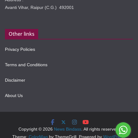
Avanti Vihar, Raipur (C.G.) 492001
Other links
Privacy Policies
Terms and Conditions
Disclaimer
About Us
Copyright © 2026
News Bindass
. All rights reserved.
Theme:
ColorMag
by ThemeGrill. Powered by
WordPress
.