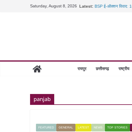
Skip
Saturday, August 8, 2026
Latest:
BSP ई-ऑक्शन विवाद: 10
to
रायपुर में कल्याण ज्वेलर्
content
छत्तीसगढ़ में 1460 गोधाम 
साइबर ठगी पर दुर्ग पुलिस
रायपुर
छत्तीसगढ़
राष्ट्रीय
panjab
FEATURED
GENERAL
LATEST
NEWS
TOP STORIES