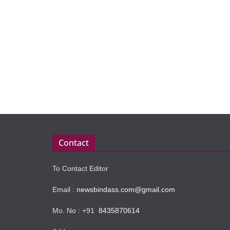
Contact
To Contact Editor
Email :
newsbindass.com@gmail.com
Mo. No : +91
8435870614