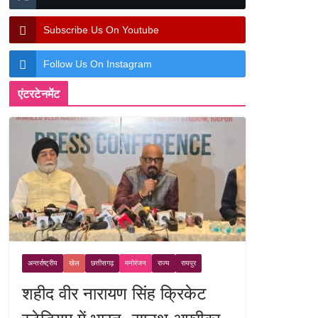
Subscribe Us On Youtube
Follow Us On Instagram
एंटरटेनमेंट
अन्तर्राष्ट्रीय
खेल
छत्तीसगढ़
मनोरंजन
राज्य
रायपुर
शहीद वीर नारायण सिंह क्रिकेट