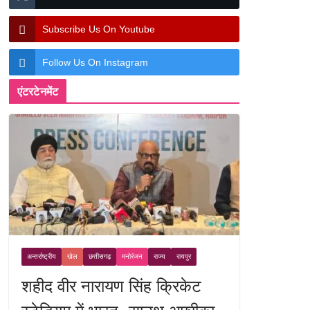
Subscribe Us On Youtube
Follow Us On Instagram
एंटरटेनमेंट
अन्तर्राष्ट्रीय
खेल
छत्तीसगढ़
मनोरंजन
राज्य
रायपुर
शहीद वीर नारायण सिंह क्रिकेट