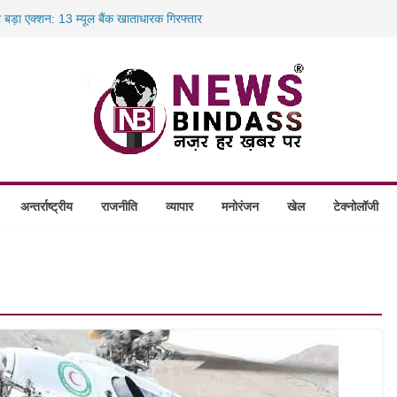
ा बड़ा एक्शन: 13 म्यूल बैंक खाताधारक गिरफ्तार
ादले की प्रक्रिया पूरी, करीब 700 शिक्षकों को मिली
में डकैती की साजिश नाकाम, दिल्ली-बिहार
ंगे स्थापित, हर विकासखंड के 10 उत्कृष्ट गोठानों
अन्तर्राष्ट्रीय
राजनीति
व्यापार
मनोरंजन
खेल
टेक्नोलॉजी