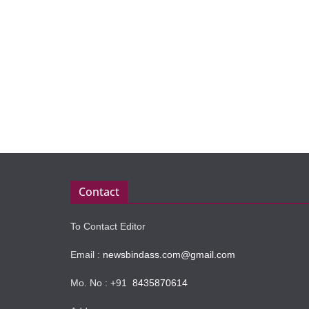
Contact
To Contact Editor
Email :
newsbindass.com@gmail.com
Mo. No : +91
8435870614