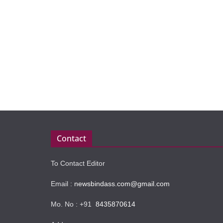
Contact
To Contact Editor
Email :
newsbindass.com@gmail.com
Mo. No : +91
8435870614