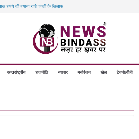
ख रुपये की बयाना राशि जब्ती के खिलाफ
ं डकैती की साजिश नाकाम, दिल्ली-बिहार
गे स्थापित, हर विकासखंड के 10 उत्कृष्ट गोठानों
बड़ा एक्शन: 13 म्यूल बैंक खाताधारक गिरफ्तार
अन्तर्राष्ट्रीय
राजनीति
व्यापार
मनोरंजन
खेल
टेक्नोलॉजी