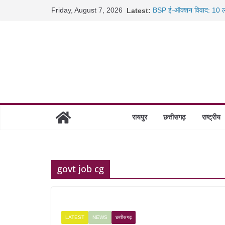
Skip
Friday, August 7, 2026
Latest:
BSP ई-ऑक्शन विवाद: 10 ला
to
रायपुर में कल्याण ज्वेलर्स मे
content
छत्तीसगढ़ में 1460 गोधाम हों
साइबर ठगी पर दुर्ग पुलिस का 
रायपुर
छत्तीसगढ़
राष्ट्रीय
govt job cg
LATEST
NEWS
छत्तीसगढ़