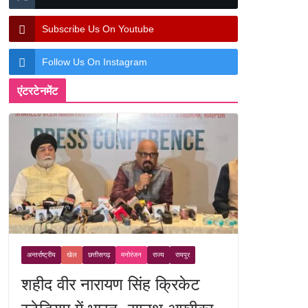
Subscribe Us On Youtube
Follow Us On Instagram
एंटरटेनमेंट
अन्तर्राष्ट्रीय
खेल
छत्तीसगढ़
मनोरंजन
राज्य
रायपुर
शहीद वीर नारायण सिंह क्रिकेट