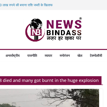
 लाख रुपये की बयाना राशि जब्ती के खिलाफ
स में डकैती की साजिश नाकाम, दिल्ली-बिहार
होंगे स्थापित, हर विकासखंड के 10 उत्कृष्ट गोठानों
 का बड़ा एक्शन: 13 म्यूल बैंक खाताधारक गिरफ्तार
अन्तर्राष्ट्रीय
राजनीति
व्यापार
मनोरंजन
खेल
टेक्नोलॉजी
8 died and many got burnt in the huge explosion