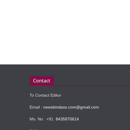
Contact
To Contact Editor
Email :
newsbindass.com@gmail.com
Mo. No : +91
8435870614