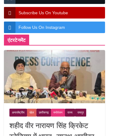
Subscribe Us On Youtube
Follow Us On Instagram
एंटरटेनमेंट
अन्तर्राष्ट्रीय
खेल
छत्तीसगढ़
मनोरंजन
राज्य
रायपुर
शहीद वीर नारायण सिंह क्रिकेट