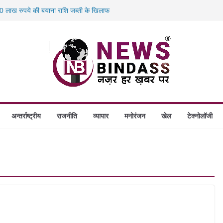
 लाख रुपये की बयाना राशि जब्ती के खिलाफ
स में डकैती की साजिश नाकाम, दिल्ली-बिहार
होंगे स्थापित, हर विकासखंड के 10 उत्कृष्ट गोठानों
 का बड़ा एक्शन: 13 म्यूल बैंक खाताधारक गिरफ्तार
अन्तर्राष्ट्रीय
राजनीति
व्यापार
मनोरंजन
खेल
टेक्नोलॉजी