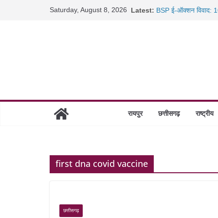
Skip
Saturday, August 8, 2026
Latest:
BSP ई-ऑक्शन विवाद: 10
to
रायपुर में कल्याण ज्वेलर्
content
छत्तीसगढ़ में 1460 गोधाम 
साइबर ठगी पर दुर्ग पुलिस
रायपुर
छत्तीसगढ़
राष्ट्रीय
first dna covid vaccine
छत्तीसगढ़