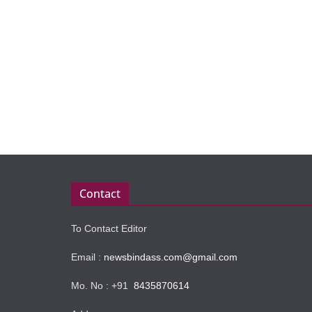
Contact
To Contact Editor
Email :
newsbindass.com@gmail.com
Mo. No : +91
8435870614