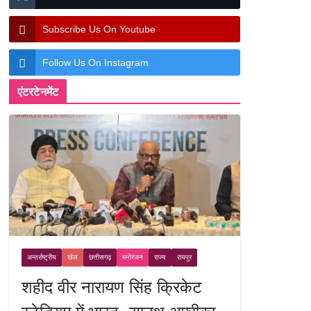
Subscribe Us On Youtube
Follow Us On Instagram
एंटरटेनमेंट
अन्तर्राष्ट्रीय
खेल
छत्तीसगढ़
मनोरंजन
राज्य
रायपुर
शहीद वीर नारायण सिंह क्रिकेट