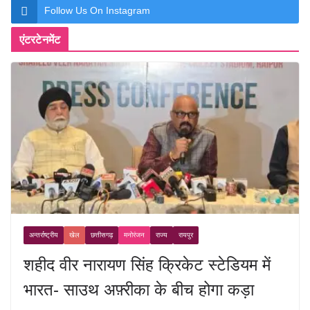
Follow Us On Instagram
एंटरटेनमेंट
अन्तर्राष्ट्रीय
खेल
छत्तीसगढ़
मनोरंजन
राज्य
रायपुर
शहीद वीर नारायण सिंह क्रिकेट स्टेडियम में
भारत- साउथ अफ़्रीका के बीच होगा कड़ा