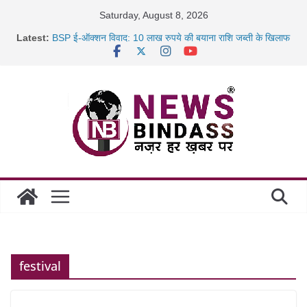
Skip
Saturday, August 8, 2026
to
Latest:
BSP ई-ऑक्शन विवाद: 10 लाख रुपये की बयाना राशि जब्ती के खिलाफ
content
रायपुर में कल्याण ज्वेलर्स में डकैती की साजिश नाकाम, दिल्ली-बिहार
छत्तीसगढ़ में 1460 गोधाम होंगे स्थापित, हर विकासखंड के 10 उत्कृष्ट
गोठानों
साइबर ठगी पर दुर्ग पुलिस का बड़ा एक्शन: 13 म्यूल बैंक खाताधारक
गिरफ्तार
festival