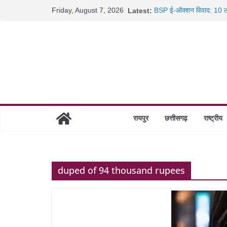
Skip
Friday, August 7, 2026
Latest:
BSP ई-ऑक्शन विवाद: 10 ला
to
रायपुर में कल्याण ज्वेलर्स मे
content
छत्तीसगढ़ में 1460 गोधाम हों
साइबर ठगी पर दुर्ग पुलिस का 
रायपुर
छत्तीसगढ़
राष्ट्रीय
duped of 94 thousand rupees