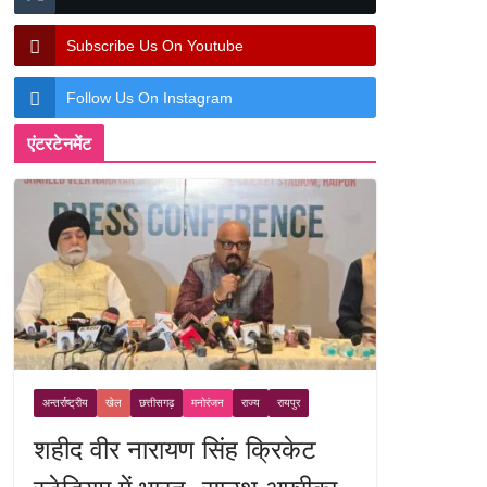
Subscribe Us On Youtube
Follow Us On Instagram
एंटरटेनमेंट
अन्तर्राष्ट्रीय
खेल
छत्तीसगढ़
मनोरंजन
राज्य
रायपुर
शहीद वीर नारायण सिंह क्रिकेट