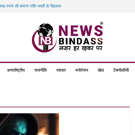
ख रुपये की बयाना राशि जब्ती के खिलाफ
ं डकैती की साजिश नाकाम, दिल्ली-बिहार
गे स्थापित, हर विकासखंड के 10 उत्कृष्ट गोठानों
बड़ा एक्शन: 13 म्यूल बैंक खाताधारक गिरफ्तार
अन्तर्राष्ट्रीय
राजनीति
व्यापार
मनोरंजन
खेल
टेक्नोलॉजी