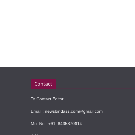
Contact
To Contact Editor
Email :
newsbindass.com@gmail.com
Mo. No : +91
8435870614