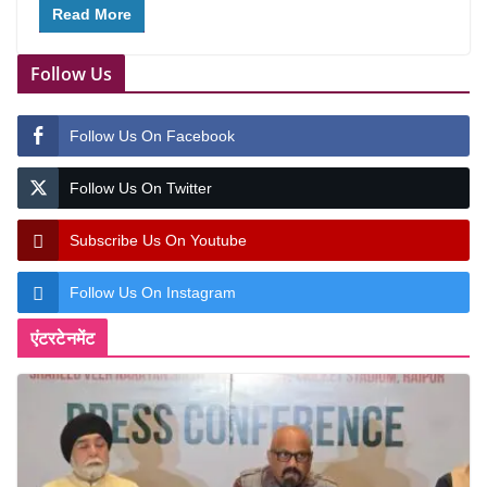
Read More
Follow Us
Follow Us On Facebook
Follow Us On Twitter
Subscribe Us On Youtube
Follow Us On Instagram
एंटरटेनमेंट