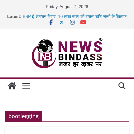
Skip
Friday, August 7, 2026
to
Latest:
BSP ई-ऑक्शन विवाद: 10 लाख रुपये की बयाना राशि जब्ती के खिलाफ
content
रायपुर में कल्याण ज्वेलर्स में डकैती की साजिश नाकाम, दिल्ली-बिहार
छत्तीसगढ़ में 1460 गोधाम होंगे स्थापित, हर विकासखंड के 10 उत्कृष्ट
गोठानों
साइबर ठगी पर दुर्ग पुलिस का बड़ा एक्शन: 13 म्यूल बैंक खाताधारक
गिरफ्तार
bootlegging