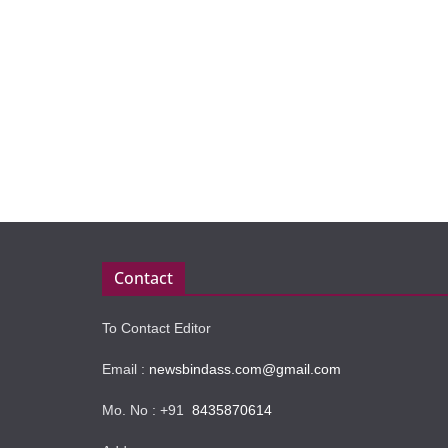
Contact
To Contact Editor
Email :
newsbindass.com@gmail.com
Mo. No : +91
8435870614