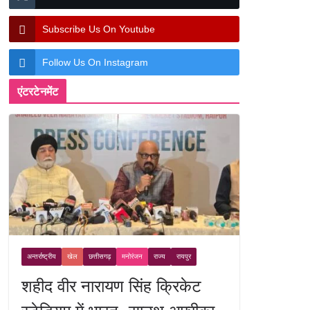
Subscribe Us On Youtube
Follow Us On Instagram
एंटरटेनमेंट
अन्तर्राष्ट्रीय
खेल
छत्तीसगढ़
मनोरंजन
राज्य
रायपुर
शहीद वीर नारायण सिंह क्रिकेट