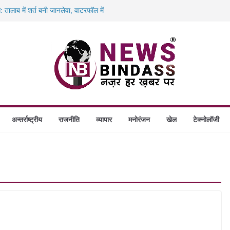
: तालाब में शर्त बनी जानलेवा, वाटरफॉल में
कमा देकर फरार हुआ चोरी का आरोपी! शौचालय ले
ाल-बाल बची छात्रा! पुलिस की तत्परता से टला बड़ा
नामी आरोपी! आदिवासी छात्रा दुष्कर्म मामले में
कातिल! चरित्र पर शक बना हत्या की वजह, प्रेमी
अन्तर्राष्ट्रीय
राजनीति
व्यापार
मनोरंजन
खेल
टेक्नोलॉजी