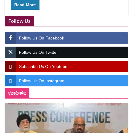
Read More
Follow Us
Follow Us On Facebook
Follow Us On Twitter
Subscribe Us On Youtube
Follow Us On Instagram
एंटरटेनमेंट