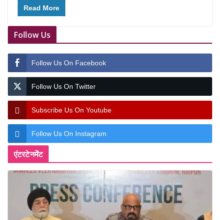
Read More
Follow Us
Follow Us On Facebook
Follow Us On Twitter
Subscribe Us On Youtube
Follow Us On Instagram
एंटरटेनमेंट