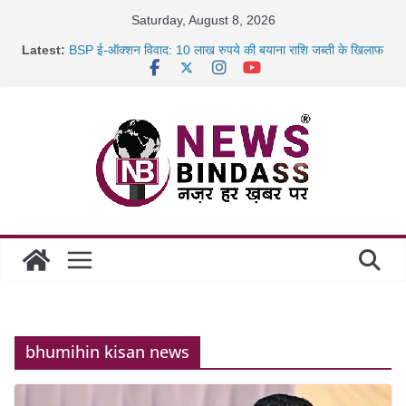
Skip
Saturday, August 8, 2026
to
Latest:
BSP ई-ऑक्शन विवाद: 10 लाख रुपये की बयाना राशि जब्ती के खिलाफ
content
रायपुर में कल्याण ज्वेलर्स में डकैती की साजिश नाकाम, दिल्ली-बिहार
छत्तीसगढ़ में 1460 गोधाम होंगे स्थापित, हर विकासखंड के 10 उत्कृष्ट
गोठानों
साइबर ठगी पर दुर्ग पुलिस का बड़ा एक्शन: 13 म्यूल बैंक खाताधारक
गिरफ्तार
bhumihin kisan news