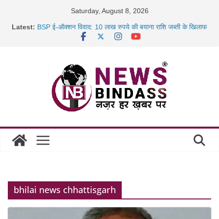
Skip
Saturday, August 8, 2026
to
Latest:
BSP ई-ऑक्शन विवाद: 10 लाख रुपये की बयाना राशि जब्ती के खिलाफ
content
रायपुर में कल्याण ज्वेलर्स में डकैती की साजिश नाकाम, दिल्ली-बिहार
छत्तीसगढ़ में 1460 गोधाम होंगे स्थापित, हर विकासखंड के 10 उत्कृष्ट
गोठानों
साइबर ठगी पर दुर्ग पुलिस का बड़ा एक्शन: 13 म्यूल बैंक खाताधारक
गिरफ्तार
bhilai news chhattisgarh