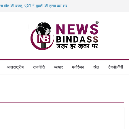
 बना मौत की वजह, प्रेमी ने युवती की हत्या कर शव
00 करोड़ के ‘छत्तीसगढ़ AI मिशन’ को मंजूरी,
 बंदियों को पढ़ाई अंग्रेजी, दिए रोजगार और नई
िलो पनीर की खेप जब्त, अमरकंटक एक्सप्रेस से
लेगा आश्रय, प्रदेश में बनेंगे 1460 गौधाम
अन्तर्राष्ट्रीय
राजनीति
व्यापार
मनोरंजन
खेल
टेक्नोलॉजी