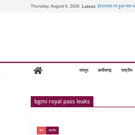
Skip
Thursday, August 6, 2026
Latest:
इंस्टाग्राम पर हुआ प्यार
to
कैबिनेट के बड़े फैसले: 5
जब डीजी जेल बने शिक्षक:
content
रायपुर स्टेशन पर 500 क
निराश्रित मवेशियों को मि
रायपुर
छत्तीसगढ़
राष्ट्रीय
bgmi royal pass leaks
खेल
राष्ट्रीय