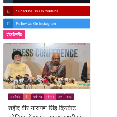
Subscribe Us On Youtube
Follow Us On Instagram
एंटरटेनमेंट
अन्तर्राष्ट्रीय
खेल
छत्तीसगढ़
मनोरंजन
राज्य
रायपुर
शहीद वीर नारायण सिंह क्रिकेट