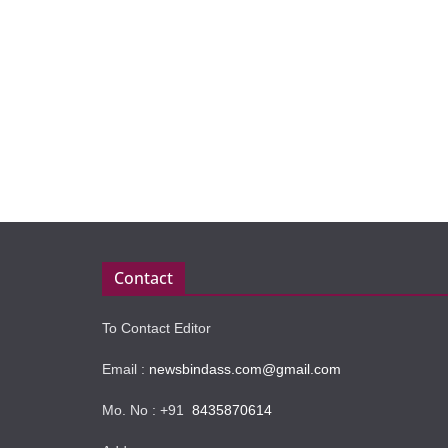
Contact
To Contact Editor
Email :
newsbindass.com@gmail.com
Mo. No : +91
8435870614