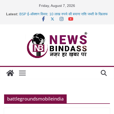
Skip
Friday, August 7, 2026
to
Latest:
BSP ई-ऑक्शन विवाद: 10 लाख रुपये की बयाना राशि जब्ती के खिलाफ
content
रायपुर में कल्याण ज्वेलर्स में डकैती की साजिश नाकाम, दिल्ली-बिहार
छत्तीसगढ़ में 1460 गोधाम होंगे स्थापित, हर विकासखंड के 10 उत्कृष्ट
गोठानों
साइबर ठगी पर दुर्ग पुलिस का बड़ा एक्शन: 13 म्यूल बैंक खाताधारक
गिरफ्तार
battlegroundsmobileindia