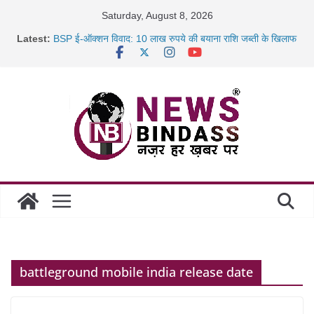
Skip
Saturday, August 8, 2026
to
Latest:
BSP ई-ऑक्शन विवाद: 10 लाख रुपये की बयाना राशि जब्ती के खिलाफ
content
रायपुर में कल्याण ज्वेलर्स में डकैती की साजिश नाकाम, दिल्ली-बिहार
छत्तीसगढ़ में 1460 गोधाम होंगे स्थापित, हर विकासखंड के 10 उत्कृष्ट
गोठानों
साइबर ठगी पर दुर्ग पुलिस का बड़ा एक्शन: 13 म्यूल बैंक खाताधारक
गिरफ्तार
battleground mobile india release date