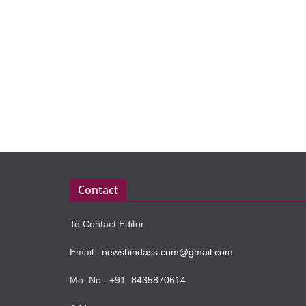
Contact
To Contact Editor
Email :
newsbindass.com@gmail.com
Mo. No : +91
8435870614