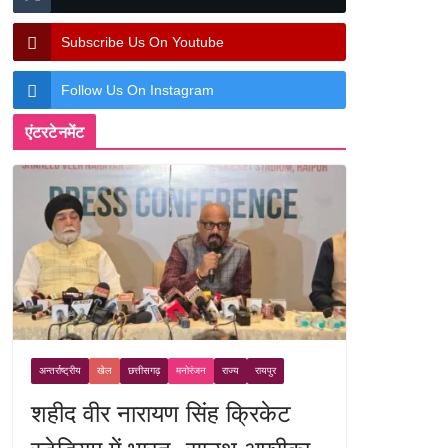
Subscribe Us On Youtube
Follow Us On Instagram
एंटरटेनमेंट
अन्तर्राष्ट्रीय
खेल
छत्तीसगढ़
मनोरंजन
राज्य
रायपुर
शहीद वीर नारायण सिंह क्रिकेट