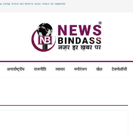
 लाख रुपये की बयाना राशि जब्ती के खिलाफ
स में डकैती की साजिश नाकाम, दिल्ली-बिहार
होंगे स्थापित, हर विकासखंड के 10 उत्कृष्ट गोठानों
 का बड़ा एक्शन: 13 म्यूल बैंक खाताधारक गिरफ्तार
अन्तर्राष्ट्रीय
राजनीति
व्यापार
मनोरंजन
खेल
टेक्नोलॉजी