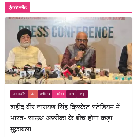
एंटरटेनमेंट
अन्तर्राष्ट्रीय
खेल
छत्तीसगढ़
मनोरंजन
राज्य
रायपुर
शहीद वीर नारायण सिंह क्रिकेट स्टेडियम में
भारत- साउथ अफ़्रीका के बीच होगा कड़ा
मुक़ाबला