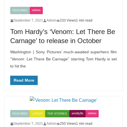
FEATURED
मनोरंजन
September 7, 2021
Admin
233 Views
1 min read
Tom Hardy’s ‘Venom: Let There Be
Carnage’ to release in October
Washington | Sony Pictures’ much-awaited superhero film
“Venom: Let There Be Carnage” starring Tom Hardy is set
to hit the
Read More
FEATURED
LATEST
TOP STORIES
अन्तर्राष्ट्रीय
मनोरंजन
September 7, 2021
Admin
250 Views
1 min read