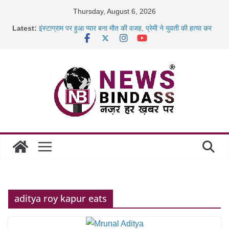
Skip
Thursday, August 6, 2026
to
Latest:
इंस्टाग्राम पर हुआ प्यार बना मौत की वजह, प्रेमी ने युवती की हत्या कर
content
शव
कैबिनेट के बड़े फैसले: 500 करोड़ के ‘छत्तीसगढ़ AI मिशन’ को मंजूरी,
जब डीजी जेल बने शिक्षक: बंदियों को पढ़ाई अंग्रेजी, दिए रोजगार और
नई
रायपुर स्टेशन पर 500 किलो पनीर की खेप जब्त, अमरकंटक एक्सप्रेस
से
निराश्रित मवेशियों को मिलेगा आश्रय, प्रदेश में बनेंगे 1460 गौधाम
aditya roy kapur eats