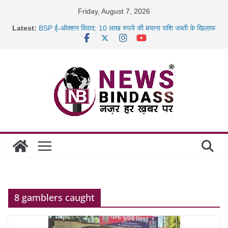
Skip
Friday, August 7, 2026
to
Latest:
BSP ई-ऑक्शन विवाद: 10 लाख रुपये की बयाना राशि जब्ती के खिलाफ
content
रायपुर में कल्याण ज्वेलर्स में डकैती की साजिश नाकाम, दिल्ली-बिहार
छत्तीसगढ़ में 1460 गोधाम होंगे स्थापित, हर विकासखंड के 10 उत्कृष्ट
गोठानों
साइबर ठगी पर दुर्ग पुलिस का बड़ा एक्शन: 13 म्यूल बैंक खाताधारक
गिरफ्तार
8 gamblers caught