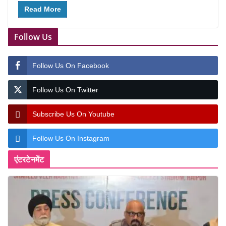
Read More
Follow Us
Follow Us On Facebook
Follow Us On Twitter
Subscribe Us On Youtube
Follow Us On Instagram
एंटरटेनमेंट