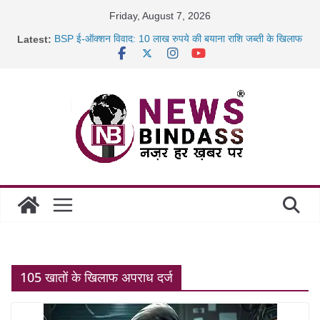
Skip
Friday, August 7, 2026
to
Latest:
BSP ई-ऑक्शन विवाद: 10 लाख रुपये की बयाना राशि जब्ती के खिलाफ
content
रायपुर में कल्याण ज्वेलर्स में डकैती की साजिश नाकाम, दिल्ली-बिहार
छत्तीसगढ़ में 1460 गोधाम होंगे स्थापित, हर विकासखंड के 10 उत्कृष्ट
गोठानों
साइबर ठगी पर दुर्ग पुलिस का बड़ा एक्शन: 13 म्यूल बैंक खाताधारक
गिरफ्तार
105 खातों के खिलाफ अपराध दर्ज