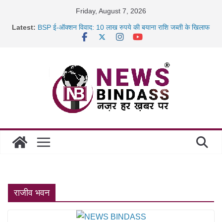
Skip
Friday, August 7, 2026
to
Latest:
BSP ई-ऑक्शन विवाद: 10 लाख रुपये की बयाना राशि जब्ती के खिलाफ
content
रायपुर में कल्याण ज्वेलर्स में डकैती की साजिश नाकाम, दिल्ली-बिहार
छत्तीसगढ़ में 1460 गोधाम होंगे स्थापित, हर विकासखंड के 10 उत्कृष्ट
गोठानों
साइबर ठगी पर दुर्ग पुलिस का बड़ा एक्शन: 13 म्यूल बैंक खाताधारक
गिरफ्तार
राजीव भवन