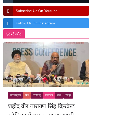
Subscribe Us On Youtube
Follow Us On Instagram
एंटरटेनमेंट
अन्तर्राष्ट्रीय
खेल
छत्तीसगढ़
मनोरंजन
राज्य
रायपुर
शहीद वीर नारायण सिंह क्रिकेट