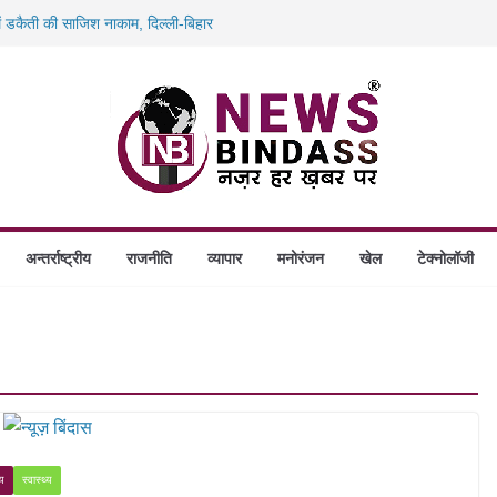
स में डकैती की साजिश नाकाम, दिल्ली-बिहार
होंगे स्थापित, हर विकासखंड के 10 उत्कृष्ट गोठानों
 का बड़ा एक्शन: 13 म्यूल बैंक खाताधारक गिरफ्तार
 लाख रुपये की बयाना राशि जब्ती के खिलाफ
अन्तर्राष्ट्रीय
राजनीति
व्यापार
मनोरंजन
खेल
टेक्नोलॉजी
ीय
स्वास्थ्य