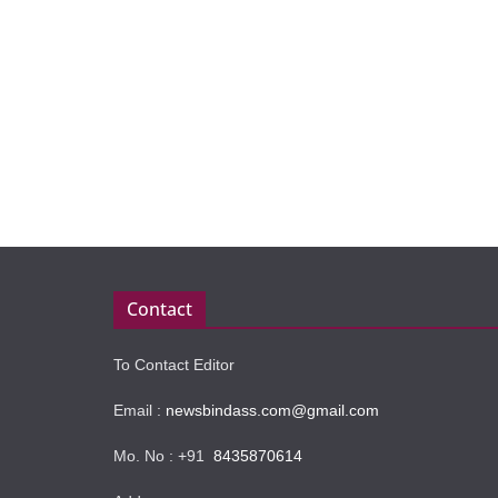
Contact
To Contact Editor
Email :
newsbindass.com@gmail.com
Mo. No : +91
8435870614