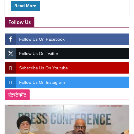
Read More
Follow Us
Follow Us On Facebook
Follow Us On Twitter
Subscribe Us On Youtube
Follow Us On Instagram
एंटरटेनमेंट