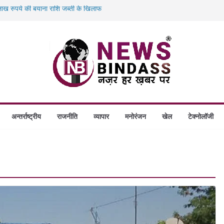
ख रुपये की बयाना राशि जब्ती के खिलाफ
ं डकैती की साजिश नाकाम, दिल्ली-बिहार
गे स्थापित, हर विकासखंड के 10 उत्कृष्ट गोठानों
बड़ा एक्शन: 13 म्यूल बैंक खाताधारक गिरफ्तार
अन्तर्राष्ट्रीय
राजनीति
व्यापार
मनोरंजन
खेल
टेक्नोलॉजी