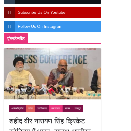
Subscribe Us On Youtube
Follow Us On Instagram
एंटरटेनमेंट
अन्तर्राष्ट्रीय
खेल
छत्तीसगढ़
मनोरंजन
राज्य
रायपुर
शहीद वीर नारायण सिंह क्रिकेट