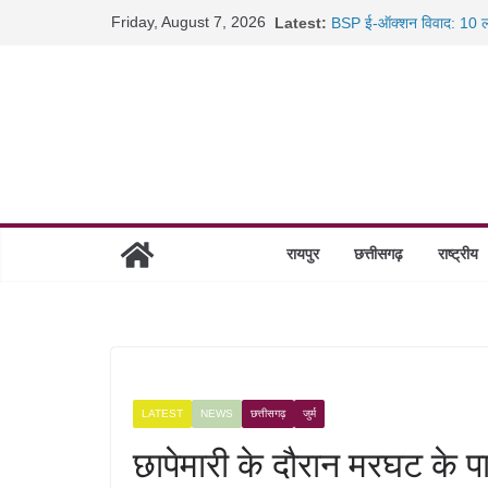
Skip
Friday, August 7, 2026
Latest:
BSP ई-ऑक्शन विवाद: 10 ला
to
रायपुर में कल्याण ज्वेलर्स मे
content
छत्तीसगढ़ में 1460 गोधाम हों
साइबर ठगी पर दुर्ग पुलिस का 
रायपुर
छत्तीसगढ़
राष्ट्रीय
LATEST
NEWS
छत्तीसगढ़
जुर्म
छापेमारी के दौरान मरघट के 