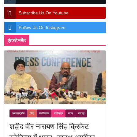
Subscribe Us On Youtube
Follow Us On Instagram
एंटरटेनमेंट
अन्तर्राष्ट्रीय
खेल
छत्तीसगढ़
मनोरंजन
राज्य
रायपुर
शहीद वीर नारायण सिंह क्रिकेट