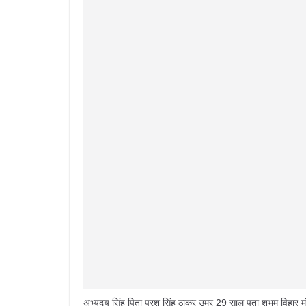
अभ्युदय सिंह पिता परशु सिंह ठाकुर उम्र 29 साल पता शुभम विहार