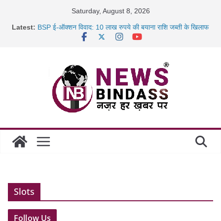
Skip
Saturday, August 8, 2026
to
Latest:
BSP ई-ऑक्शन विवाद: 10 लाख रुपये की बयाना राशि जब्ती के खिलाफ
content
रायपुर में कल्याण ज्वेलर्स में डकैती की साजिश नाकाम, दिल्ली-बिहार
छत्तीसगढ़ में 1460 गोधाम होंगे स्थापित, हर विकासखंड के 10 उत्कृष्ट
गोठानों
साइबर ठगी पर दुर्ग पुलिस का बड़ा एक्शन: 13 म्यूल बैंक खाताधारक
गिरफ्तार
Slots
Follow Us