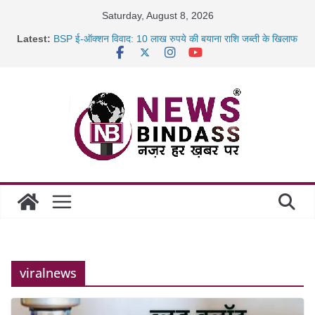
Skip
Saturday, August 8, 2026
to
Latest:
BSP ई-ऑक्शन विवाद: 10 लाख रुपये की बयाना राशि जब्ती के खिलाफ
content
रायपुर में कल्याण ज्वेलर्स में डकैती की साजिश नाकाम, दिल्ली-बिहार
छत्तीसगढ़ में 1460 गोधाम होंगे स्थापित, हर विकासखंड के 10 उत्कृष्ट
गोठानों
साइबर ठगी पर दुर्ग पुलिस का बड़ा एक्शन: 13 म्यूल बैंक खाताधारक
गिरफ्तार
viralnews