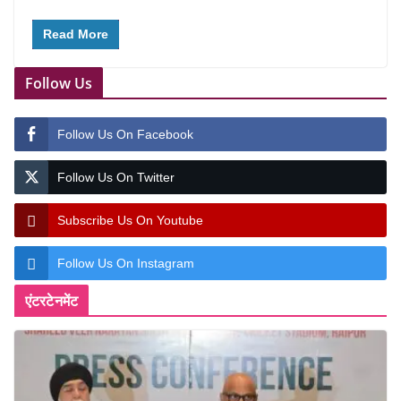
Read More
Follow Us
Follow Us On Facebook
Follow Us On Twitter
Subscribe Us On Youtube
Follow Us On Instagram
एंटरटेनमेंट