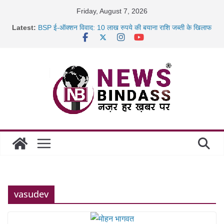
Skip
Friday, August 7, 2026
to
Latest:
BSP ई-ऑक्शन विवाद: 10 लाख रुपये की बयाना राशि जब्ती के खिलाफ
content
रायपुर में कल्याण ज्वेलर्स में डकैती की साजिश नाकाम, दिल्ली-बिहार
छत्तीसगढ़ में 1460 गोधाम होंगे स्थापित, हर विकासखंड के 10 उत्कृष्ट
गोठानों
साइबर ठगी पर दुर्ग पुलिस का बड़ा एक्शन: 13 म्यूल बैंक खाताधारक
गिरफ्तार
vasudev