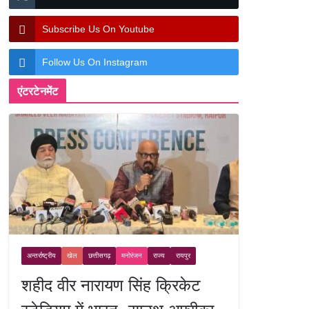
Subscribe Us On Youtube
Follow Us On Instagram
एंटरटेनमेंट
अन्तर्राष्ट्रीय
खेल
छत्तीसगढ़
मनोरंजन
राज्य
रायपुर
शहीद वीर नारायण सिंह क्रिकेट