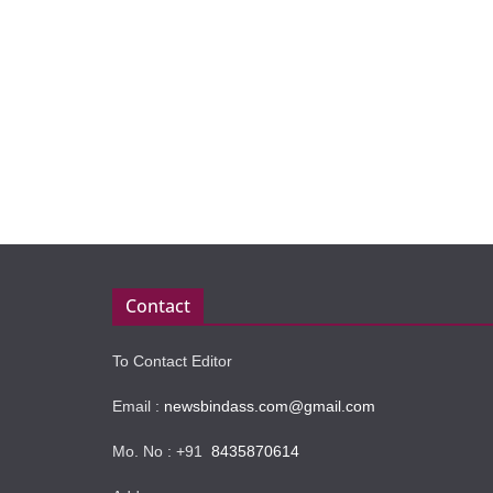
Contact
To Contact Editor
Email :
newsbindass.com@gmail.com
Mo. No : +91
8435870614