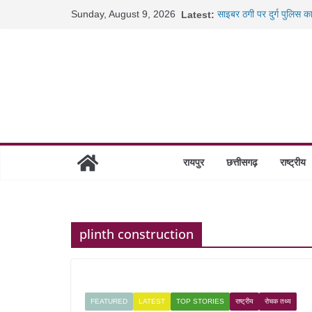
Skip
Sunday, August 9, 2026
Latest:
साइबर ठगी पर दुर्ग पुलिस क
to
छत्तीसगढ़ में शिक्षकों के तब
content
रायपुर में कल्याण ज्वेलर्स 
छत्तीसगढ़ में 1460 गोधाम हो
रायपुर
छत्तीसगढ़
राष्ट्रीय
plinth construction
FEATURED
LATEST
TOP STORIES
राष्ट्रीय
रोचक तथ्य