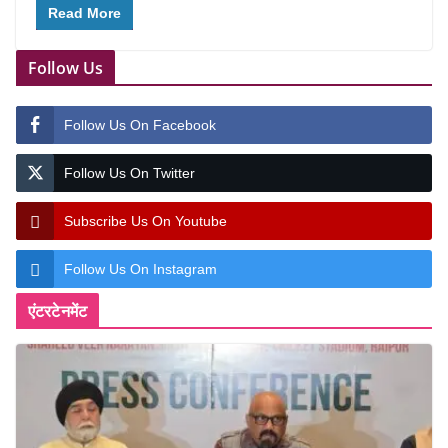
Read More
Follow Us
Follow Us On Facebook
Follow Us On Twitter
Subscribe Us On Youtube
Follow Us On Instagram
एंटरटेनमेंट