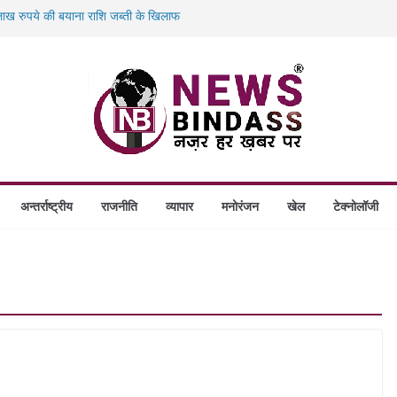
ख रुपये की बयाना राशि जब्ती के खिलाफ
ं डकैती की साजिश नाकाम, दिल्ली-बिहार
गे स्थापित, हर विकासखंड के 10 उत्कृष्ट गोठानों
बड़ा एक्शन: 13 म्यूल बैंक खाताधारक गिरफ्तार
अन्तर्राष्ट्रीय
राजनीति
व्यापार
मनोरंजन
खेल
टेक्नोलॉजी