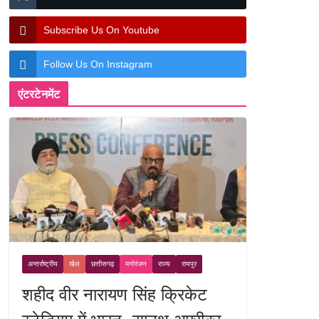
Subscribe Us On Youtube
Follow Us On Instagram
एंटरटेनमेंट
अन्तर्राष्ट्रीय
खेल
छत्तीसगढ़
मनोरंजन
राज्य
रायपुर
शहीद वीर नारायण सिंह क्रिकेट