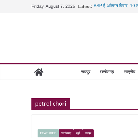
Skip
Friday, August 7, 2026
Latest:
BSP ई-ऑक्शन विवाद: 10 ला
to
रायपुर में कल्याण ज्वेलर्स मे
content
छत्तीसगढ़ में 1460 गोधाम हों
साइबर ठगी पर दुर्ग पुलिस का 
रायपुर
छत्तीसगढ़
राष्ट्रीय
petrol chori
FEATURED
छत्तीसगढ़
जुर्म
रायपुर