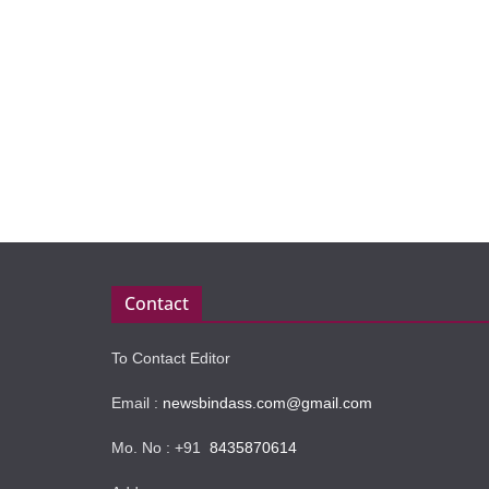
Contact
To Contact Editor
Email :
newsbindass.com@gmail.com
Mo. No : +91
8435870614