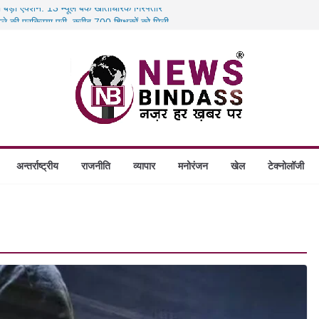
ा बड़ा एक्शन: 13 म्यूल बैंक खाताधारक गिरफ्तार
ादले की प्रक्रिया पूरी, करीब 700 शिक्षकों को मिली
में डकैती की साजिश नाकाम, दिल्ली-बिहार
ंगे स्थापित, हर विकासखंड के 10 उत्कृष्ट गोठानों
अन्तर्राष्ट्रीय
राजनीति
व्यापार
मनोरंजन
खेल
टेक्नोलॉजी