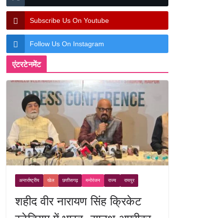
Subscribe Us On Youtube
Follow Us On Instagram
एंटरटेनमेंट
अन्तर्राष्ट्रीय
खेल
छत्तीसगढ़
मनोरंजन
राज्य
रायपुर
शहीद वीर नारायण सिंह क्रिकेट