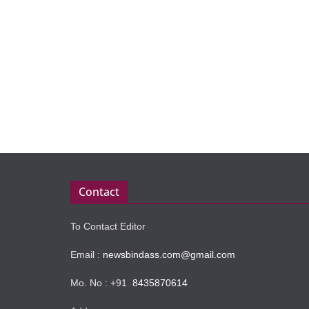
Contact
To Contact Editor
Email :
newsbindass.com@gmail.com
Mo. No : +91
8435870614