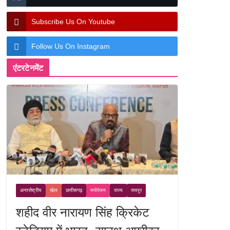
Subscribe Us On Youtube
Follow Us On Instagram
एंटरटेनमेंट
अन्तर्राष्ट्रीय
खेल
छत्तीसगढ़
मनोरंजन
राज्य
रायपुर
शहीद वीर नारायण सिंह क्रिकेट