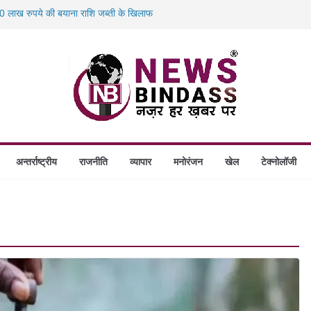
 लाख रुपये की बयाना राशि जब्ती के खिलाफ
स में डकैती की साजिश नाकाम, दिल्ली-बिहार
होंगे स्थापित, हर विकासखंड के 10 उत्कृष्ट गोठानों
 का बड़ा एक्शन: 13 म्यूल बैंक खाताधारक गिरफ्तार
अन्तर्राष्ट्रीय
राजनीति
व्यापार
मनोरंजन
खेल
टेक्नोलॉजी