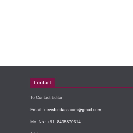
Contact
To Contact Editor
Email :
newsbindass.com@gmail.com
Mo. No : +91
8435870614